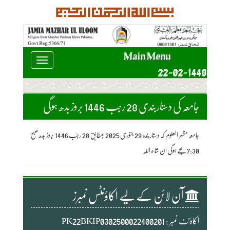
Main Menu
Toggle
22-02-1448
navigation
جامعہ کی دستاربندی 28 رجب 1446 بروز بدھ ہوگی
جامعہ مظہر العلوم کہ دستاربندہ 29 جنوری 2025 بمطابق 28 رجب 1446 بروز بدھ صبح
7:30 بجے ہوگی ان شاء اللہ
آن لائن کے لیے اکاؤنٹس نمبرز
اکاؤنٹ نمبر : PK22BKIP0302500022400201