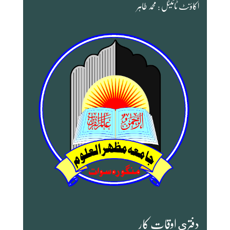
اکاؤنٹ ٹائیٹل : محمد طاہر
دفترى اوقات کار